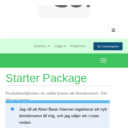
Menu
Svenska
Logga in
Registrera
Se kundvagnen
Toggle
navigation
Starter Package
Produkten/tjänsten du valde kräver ett domännamn. Gör
ditt val nedan.
Jag vill att Aheri Basic Internet registrerar ett nytt
domännamn till mig, och jag väljer ett i rutan
nedan.