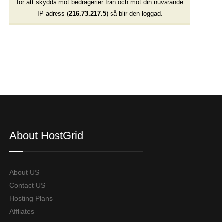
för att skydda mot bedrägerier från och mot din nuvarande
IP adress (
216.73.217.5
) så blir den loggad.
About HostGrid
About US
Contact US
Hosting Plans
Affliates