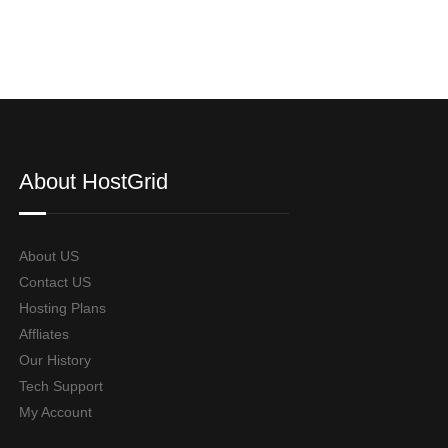
About HostGrid
About US
Contact US
Hosting Plans
Affliates
Our History
Tech Support
My Account