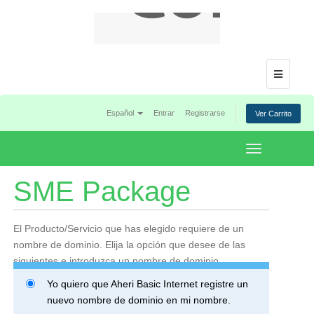
Menu
Español
Entrar
Registrarse
Ver Carrito
Toggle
navigation
SME Package
El Producto/Servicio que has elegido requiere de un
nombre de dominio. Elija la opción que desee de las
siguientes e introduzca un nombre de dominio.
Yo quiero que Aheri Basic Internet registre un
nuevo nombre de dominio en mi nombre.