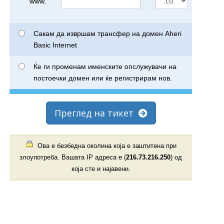
www.
Сакам да извршам трансфер на домен Aheri
Basic Internet
Ќе ги променам именските опслужувачи на
постоечки домен или ќе регистрирам нов.
Преглед на тикет
Ова е безбедна околина која е заштитена при
злоупотреба. Вашата IP адреса е (
216.73.216.250
) од
која сте и најавени.