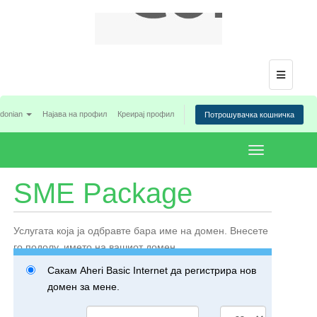
Menu
donian
Најава на профил
Креирај профил
Потрошувачка кошничка
Toggle
navigation
SME Package
Услугата која ја одбравте бара име на домен. Внесете
го подолу, името на вашиот домен.
Сакам Aheri Basic Internet да регистрира нов
домен за мене.