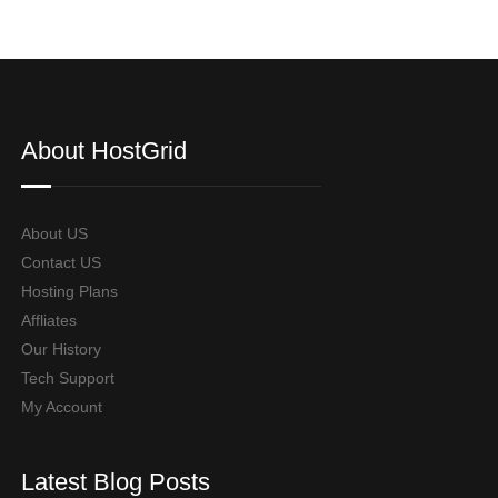
About HostGrid
About US
Contact US
Hosting Plans
Affliates
Our History
Tech Support
My Account
Latest Blog Posts