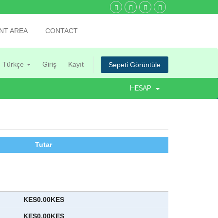
NT AREA
CONTACT
Türkçe
Giriş
Kayıt
Sepeti Görüntüle
HESAP
Tutar
KES0.00KES
KES0.00KES