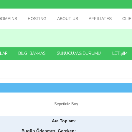
DOMAINS
HOSTING
ABOUT US
AFFILIATES
CLIE
LAR
BILGI BANKASI
SUNUCU/AĞ DURUMU
İLETIŞIM
Sepetiniz Boş
Ara Toplam:
Bugün Ödenmesi Gereken: