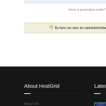
Have a promotion code
Bu form sizi olası bir sahtekârlık/dola
About HostGrid
Late
About US