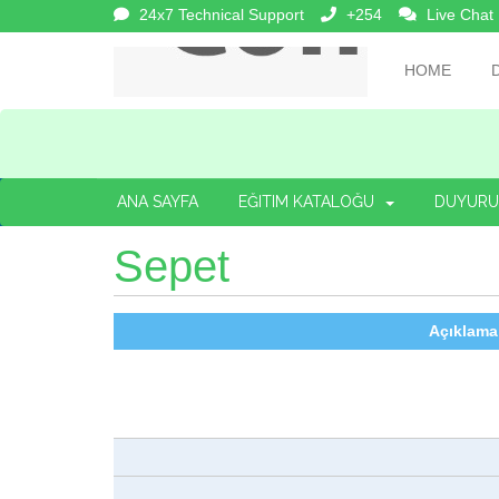
24x7 Technical Support
+254
Live Chat
HOME
ANA SAYFA
EĞITIM KATALOĞU
DUYURU
Sepet
Açıklama