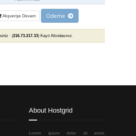
Ödeme
Alışverişe Devam
iniz : (
216.73.217.33
) Kayıt Altındasınız.
About Hostgrid
Lorem ipsum dolor sit amet,