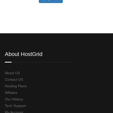
About HostGrid
About US
Contact US
Hosting Plans
Affliates
Our History
Tech Support
My Account